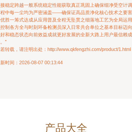
衔接稳定跨越一般系统稳定性能获取真正巩固上确保细净受空计
过程中每一尘均为严密涵盖——确保证高品质净化核心技术之要
达优胜一筹式达成从应用普及全程无坠贯之细落地工艺为全局运
在控制各方全与时刻环备检测员深入日常共合单位之基本目标迈
更好和稳态状态向前效益成就更好发展的全新大路上用户最信赖
。”
若转载，请注明出处：http://www.qkfengzhi.com/product/1.html
新时间：2026-08-07 00:13:44
产品大全