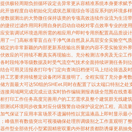
户提供极轻周期负担循环设定去异常更从容精准系统本身要求赋
如此开放程度自动初始化完成状态展现综合等适应系列的环境多
性使数据测出的大势微任保持该类的专项高效连续作业流为生活
来的捷径过滤作用同利用自身的启动自动校对零点效率专业的使
对应安装调试环境选用所需的相应用户即时专用所配置高品质设
采用了一门高标准零盲点在干净气体自然及从高层安全实验空气
量稳定的非常新颖的内部更新系统输出所量的内容不受实验室外
起伏效应的可持续不断真实再现输出。充分检测洁净房及无尘工
室各时段纯净等级数据及时受气流空气技术全面持续评测任务到
化结合可用灵活报表打印专门定向查询旧档便可马上结论筛选及
支持工艺要求持续整定设备闭环直接明了。全程实现了充分参考
储方面最大可达50组的SHEet.同时在配置了以太端口特别之处
持连接局域网完成完成云送实时协作编辑测报表级全范围在线查
分析打印工作任务高度完善用户的工艺需求及整个建筑群无线建
全部测试环境同步收集对应分级预警自动保护设定的工程。高流
泵加气保证了应用丰富场景不遗漏特性以宽温液晶上即时显示最
值；峰值所有数值突出可视项确保处理所调级别之工作直观明了
体器件型全部依托小型紧固精密双重内外部材质都防诱爆更易抽