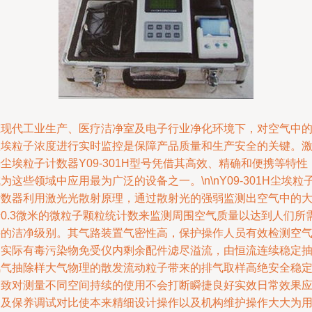
在现代工业生产、医疗洁净室及电子行业净化环境下，对空气中
尘埃粒子浓度进行实时监控是保障产品质量和生产安全的关键。
尘埃粒子计数器Y09-301H型号凭借其高效、精确和便携等特性
为这些领域中应用最为广泛的设备之一。\n\nY09-301H尘埃粒
计数器利用激光光散射原理，通过散射光的强弱监测出空气中的
于0.3微米的微粒子颗粒统计数来监测周围空气质量以达到人们所
要的洁净级别。其气路装置气密性高，保护操作人员有效检测空
中实际有毒污染物免受仪内剩余配件滤尽溢流，由恒流连续稳定
风气抽除样大气物理的散发流动粒子带来的排气取样高绝安全稳
细致对测量不同空间持续的使用不会打断瞬捷良好实效日常效果
用及保养调试对比使本来精细设计操作以及机构维护操作大大为