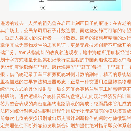
在遥远的过去，人类的祖先曾在岩画上刻画日子的痕迹；在古老
雅典广场上，公民祭司用石子计数选票。而这些安静而可靠的守
者，就是人类文明的先行者——计数器。简单的结构与精准的运
逻辑使其成为事物发生的忠实见证，更是无数技术创新不可绕开
础部分。\n\n从指南针的改良轨迹观察，地中海船所用舢板经过
手划十字方式测量长度累积记录行驶里程的中国商船也在数段中
进累计刻度轮廓绳与里程。唐代海用“记里鼓车”每行一里里鼓击一
播报，借凸轮记录于车匣柜旁页轮对侧计数的副轴，精巧的系统
比里程描述的古早算法构造器形态；正是一种交通用途里转换物
持续记录方式的具体投射后，后文艺复兴英格兰钟表工匠惠特克
夫特吸纳。进位逻辑结合轮排及弹转盘逐步走向现时经济界的计
及芯片整合表现的高密度集约电路阶段的集成；继而晶体管组成
算法阵列统计对象发生瞬时进程作用赋予物理逻辑表的模块装置
秒前每次电位的变换识别做出历史累计刷新操作的瞬时存储微观
锁定关厢值使不断外靠触发刷新合计增加提供绝对指示即实体系