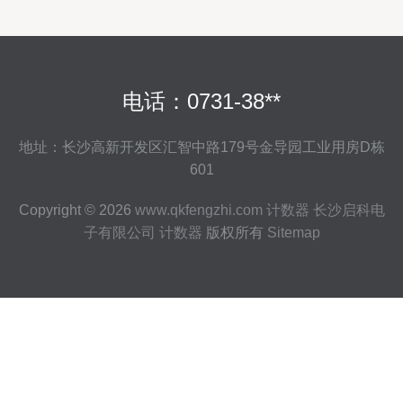
电话：0731-38**
地址：长沙高新开发区汇智中路179号金导园工业用房D栋
601
Copyright © 2026
www.qkfengzhi.com
计数器
长沙启科电
子有限公司
计数器
版权所有
Sitemap